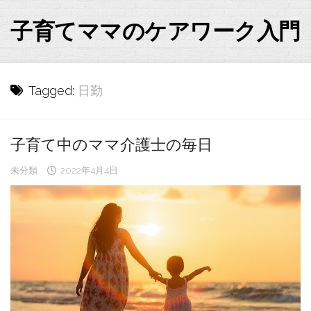
Skip
to
子育てママのケアワーク入門
content
Tagged:
日勤
子育て中のママ介護士の毎日
未分類
2022年4月4日