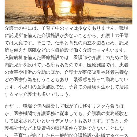
介護士の中には、子育て中のママは少なくありません。職場
に託児所を備えた介護施設が少ないことから、介護士の子育
ては大変です。そこで、仕事と育児の両立を図るため、託児
所を備えた病院などの医療施設で働く介護士ママもいます。
入院病棟を備えた医療施設では、看護師や介護士のために院
内託児所を設けている所もあるのです。医療施設では、患者
の食事や排泄の介助のほか、介護士が喀痰吸引や経管栄養な
どの医療行為を行うこともあり、緊張感を持って勤務してい
ます。小児用の医療施設では、子育ての経験を生かして活躍
するママ介護士も多いでしょう。
ただし、職場で院内感染して我が子に移すリスクを負うほ
か、医療機関で介護業務に従事しても、介護職の実務経験と
して認定されないというデメリットもあります。すると、介
護福祉士など上級資格の取得条件を充足できないことにな
り、子育てが完了したら一般的な介護施設へ転職するケース